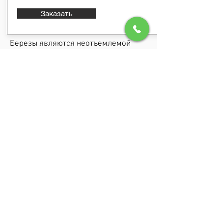
Заказать
Березы являются неотъемлемой
частью русской культуры, в
некотором роде их даже можно
назвать одним из её символов. Зная
об этом, каждому дачнику будет
приятно украсить свой участок при
помощи этого дерева,
приобщившись к русскому колориту.
Однако береза — дерево,
обладающее ярко выраженным
полиморфизмом, простыми словами
великим множеством различных
форм и видов. Эта статья ставит
своей целью познакомить вас с
самыми подходящими для
ландшафтного дизайна деревьями
этого вида.