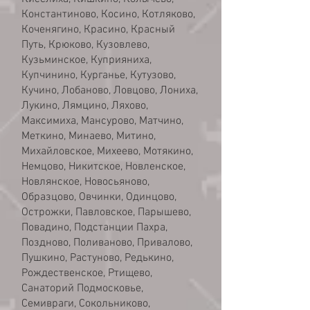
Константиново, Косино, Котляково,
Коченягино, Красино, Красный
Путь, Крюково, Кузовлево,
Кузьминское, Куприяниха,
Купчинино, Курганье, Кутузово,
Кучино, Лобаново, Ловцово, Лониха,
Лукино, Лямцино, Ляхово,
Максимиха, Мансурово, Матчино,
Меткино, Минаево, Митино,
Михайловское, Михеево, Мотякино,
Немцово, Никитское, Новленское,
Новлянское, Новосьяново,
Образцово, Овчинки, Одинцово,
Острожки, Павловское, Парышево,
Повадино, Подстанции Пахра,
Поздново, Поливаново, Привалово,
Пушкино, Растуново, Редькино,
Рождественское, Ртищево,
Санаторий Подмосковье,
Семивраги, Сокольниково,