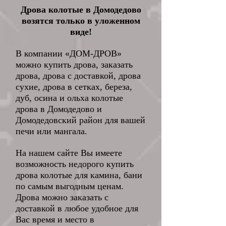
Дрова колотые в Домодедово
возятся только в уложенном
виде!
В компании «ДОМ-ДРОВ»
можно купить дрова, заказать
дрова, дрова с доставкой, дрова
сухие, дрова в сетках, береза,
дуб, осина и ольха колотые
дрова в Домодедово и
Домодедовский район для вашей
печи или мангала.
На нашем сайте Вы имеете
возможность недорого купить
дрова колотые для камина, бани
по самым выгодным ценам.
Дрова можно заказать с
доставкой в любое удобное для
Вас время и место в