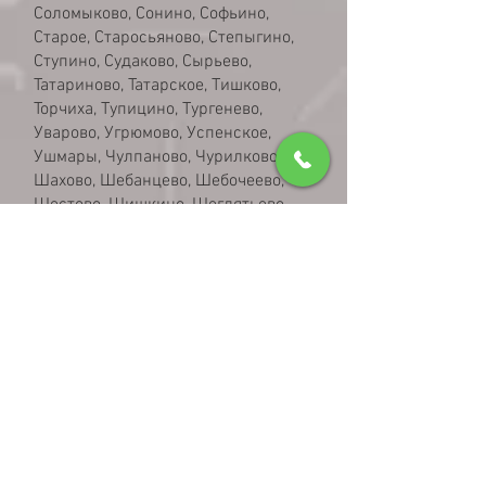
Соломыково, Сонино, Софьино,
Старое, Старосьяново, Степыгино,
Ступино, Судаково, Сырьево,
Татариново, Татарское, Тишково,
Торчиха, Тупицино, Тургенево,
Уварово, Угрюмово, Успенское,
Ушмары, Чулпаново, Чурилково,
Шахово, Шебанцево, Шебочеево,
Шестово, Шишкино, Щеглятьево,
Щербинка, Юдино, Юрьевка,
Юсупово, Яковлевское, Ям,
Ярлыково.
Чтобы сэкономить время и силы,
потребитель может купить дрова
в Домодедово и Домодедовском
районе сухие колотые дрова с
доставкой на дом. Большой
выбор поленьев позволяет
приобрести универсальные