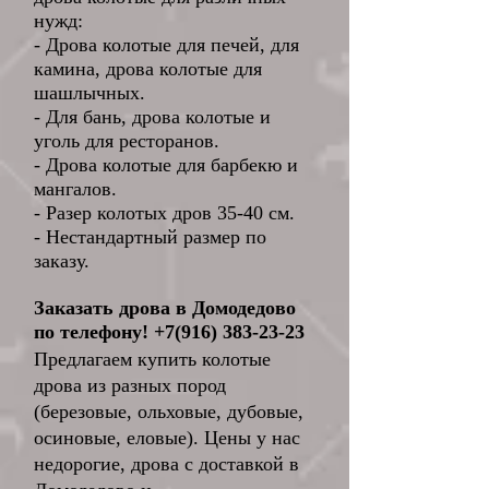
нужд:
- Дрова колотые для печей, для
камина, дрова колотые для
шашлычных.
- Для бань, дрова колотые и
уголь для ресторанов.
- Дрова колотые для барбекю и
мангалов.
- Разер колотых дров 35-40 см.
- Нестандартный размер по
заказу.
Заказать дрова в Домодедово
по телефону! +7
(916
)
38
3-
23-2
3
Предлагаем купить колотые
дрова из разных пород
(березовые, ольховые, дубовые,
осиновые, еловые). Цены у нас
недорогие, дрова с доставкой в