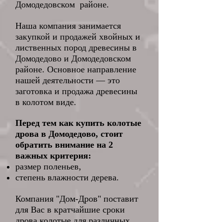
Домодедовском
районе.
Наша компания занимается
закупкой и продажей хвойных и
лиственных пород древесины в
Домодедово и Домодедовском
районе. Основное направление
нашей деятельности ― это
заготовка и продажа древесины
в колотом виде.
Перед тем как купить колотые
дрова в Домодедово, стоит
обратить внимание на 2
важных критерия:
размер поленьев,
степень влажности дерева.
Компания "Дом-Дров" поставит
для Вас в кратчайшие сроки
дрова колотые для различных