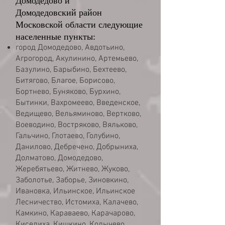
Домодедово
и
Домодедовский
район
Московской области следующие
населенные пункты:​
город Домодедово, Авдотьино,
Агрогород, Акулинино, Артемьево,
Базулино, Барыбино, Бехтеево,
Битягово, Благое, Борисово,
Бортнево, Буняково, Бурхино,
Бытинки, Вахромеево, Введенское,
Ведищево, Вельяминово, Вертково,
Воеводино, Востряково, Вяльково,
Гальчино, Глотаево, Голубино,
Данилово, Дебречено, Добрыниха,
Долматово, Домодедово,
Жеребятьево, Житнево, Жуково,
Заболотье, Заборье, Зиновкино,
Ивановка, Ильинское, Ильинское
Лесничество, Истомиха, Калачево,
Камкино, Караваево, Карачарово,
Киселиха, Кишкино, Колычево,