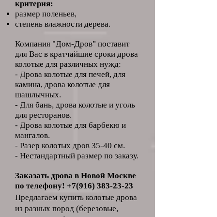
критерия:
размер поленьев,
степень влажности дерева.
Компания "Дом-Дров" поставит
для Вас в кратчайшие сроки дрова
колотые для различных нужд:
- Дрова колотые для печей, для
камина, дрова колотые для
шашлычных.
- Для бань, дрова колотые и уголь
для ресторанов.
- Дрова колотые для барбекю и
мангалов.
- Разер колотых дров 35-40 см.
- Нестандартный размер по заказу.
Заказать дрова в Новой Москве
по телефону! +7
(916
)
38
3-
23-2
3
Предлагаем купить колотые дрова
из разных пород (березовые,