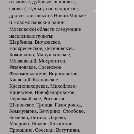
ольховые, дубовые, осиновые,
еловые). Цены у нас недорогие,
дрова с доставкой в Новой Москве
и Новомосковский район
Московской области следующие
населенные пункты:​
Щербинка, Внуковское,
Воскресенское, Десеновское,
Кокошкино, Марушкинское,
Московский, Мосрентген,
Рязановское, Сосенское,
Филимонковское, Вороновское,
Киевский, Кленовское,
Краснопахорское, Михайлово-
Ярцевское, Новофедоровское,
Первомайское, Роговское,
Щаповское, Троицк, Газопровод,
Коммунарка, Бачурино, Столбово,
Зименки, Летово, Ларево,
Маарово, Николо-Хованское,
Прокшино, Сосенки, Ватутинки,