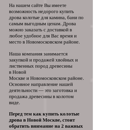
На нашем сайте Вы имеете
возможность недорого купить
дрова колотые для камина, бани по
самым выгодным ценам. Дрова
можно заказать с доставкой в
любое удобное для Вас время и
место в
Новомосковском
районе.
Наша компания занимается
закупкой и продажей хвойных и
лиственных пород древесины
в
Новой
Москве
и
Новомосковском
районе.
Основное направление нашей
деятельности ― это заготовка и
продажа древесины в колотом
виде.
Перед тем как купить колотые
дрова в Новой Москве, стоит
обратить внимание на 2 важных