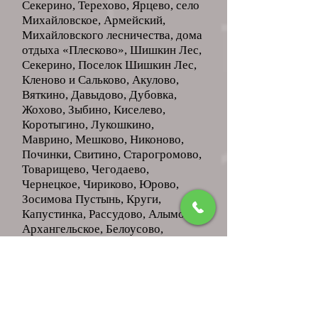
Секерино, Терехово, Ярцево, село
Михайловское, Армейский,
Михайловского лесничества, дома
отдыха «Плесково», Шишкин Лес,
Секерино, Поселок Шишкин Лес,
Кленово и Сальково, Акулово,
Вяткино, Давыдово, Дубовка,
Жохово, Зыбино, Киселево,
Коротыгино, Лукошкино,
Маврино, Мешково, Никоново,
Починки, Свитино, Старогромово,
Товарищево, Чегодаево,
Чернецкое, Чириково, Юрово,
Зосимова Пустынь, Круги,
Капустинка, Рассудово, Алымовка,
Архангельское, Белоусово,
Головохвастово, Долгино,
Зверево, Игнатово, Кузнецово,
Лукино, Малеевка, Новиково,
Ожигово, Пахорка, Рассудово,
Руднево, Федоровское, Хмырово,