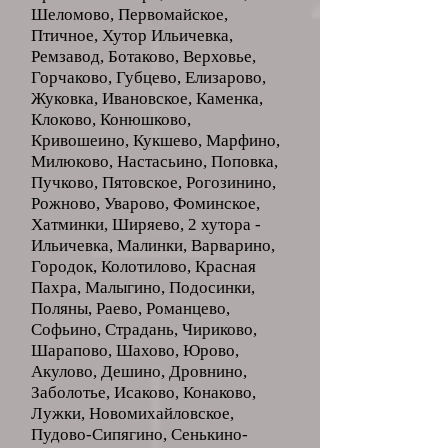
Шеломово, Первомайское,
Птичное, Хутор Ильичевка,
Ремзавод, Ботаково, Верховье,
Горчаково, Губцево, Елизарово,
Жуковка, Ивановское, Каменка,
Клоково, Конюшково,
Кривошеино, Кукшево, Марфино,
Милюково, Настасьино, Поповка,
Пучково, Пятовское, Рогозинино,
Рожново, Уварово, Фоминское,
Хатминки, Ширяево, 2 хутора -
Ильичевка, Малинки, Варварино,
Городок, Колотилово, Красная
Пахра, Малыгино, Подосинки,
Поляны, Раево, Романцево,
Софьино, Страдань, Чириково,
Шарапово, Шахово, Юрово,
Акулово, Дешино, Дровнино,
Заболотье, Исаково, Конаково,
Лужки, Новомихайловское,
Пудово-Сипягино, Сенькино-