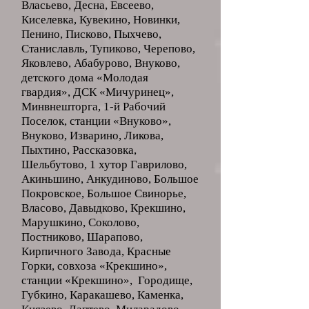
Власьево, Десна, Евсеево,
Киселевка, Кувекино, Новинки,
Пенино, Писково, Пыхчево,
Станиславль, Тупиково, Черепово,
Яковлево, Абабурово, Внуково,
детского дома «Молодая
гвардия», ДСК «Мичуринец»,
Минвнешторга, 1-й Рабочий
Поселок, станции «Внуково»,
Внуково, Изварино, Ликова,
Пыхтино, Рассказовка,
Шельбутово, 1 хутор Гаврилово,
Акиньшино, Анкудиново, Большое
Покровское, Большое Свинорье,
Власово, Давыдково, Крекшино,
Марушкино, Соколово,
Постниково, Шарапово,
Кирпичного Завода, Красные
Горки, совхоза «Крекшино»,
станции «Крекшино», Городище,
Губкино, Каракашево, Каменка,