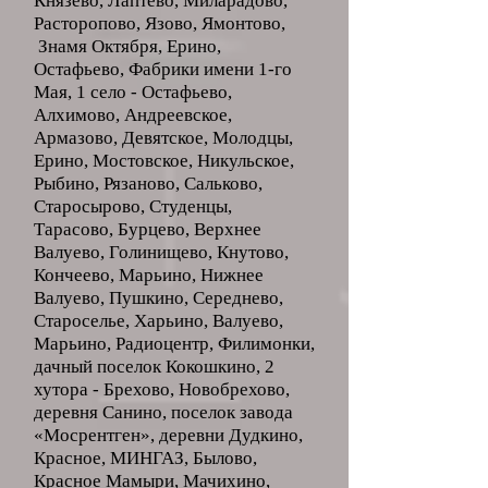
Князево, Лаптево, Миларадово,
Расторопово, Язово, Ямонтово,
Знамя Октября, Ерино,
Остафьево, Фабрики имени 1-го
Мая, 1 село - Остафьево,
Алхимово, Андреевское,
Армазово, Девятское, Молодцы,
Ерино, Мостовское, Никульское,
Рыбино, Рязаново, Сальково,
Старосырово, Студенцы,
Тарасово, Бурцево, Верхнее
Валуево, Голинищево, Кнутово,
Кончеево, Марьино, Нижнее
Валуево, Пушкино, Середнево,
Староселье, Харьино, Валуево,
Марьино, Радиоцентр, Филимонки,
дачный поселок Кокошкино, 2
хутора - Брехово, Новобрехово,
деревня Санино, поселок завода
«Мосрентген», деревни Дудкино,
Красное, МИНГАЗ, Былово,
Красное Мамыри, Мачихино,