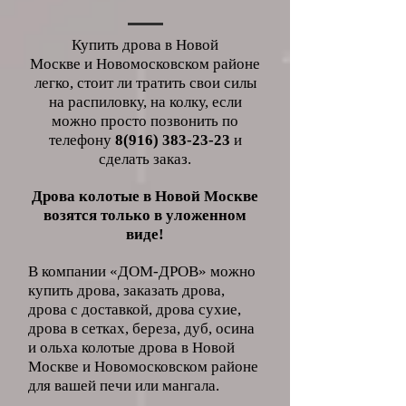
Купить дрова в
Новой
Москве
и
Новомосковском
районе
легко, стоит ли тратить свои силы
на распиловку, на колку, если
можно просто позвонить по
телефону
8
(916
)
38
3-
23-2
3
и
сделать заказ.
Дрова колотые в Новой Москве
возятся только в уложенном
виде!
В компании «ДОМ-ДРОВ» можно
купить дрова, заказать дрова,
дрова с доставкой, дрова сухие,
дрова в сетках, береза, дуб, осина
и ольха колотые дрова в
Новой
Москве
и
Новомосковском
районе
для вашей печи или мангала.